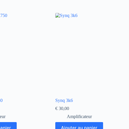
50
Synq 3k6
€
30,00
eur
Amplificateur
panier
Ajouter au panier