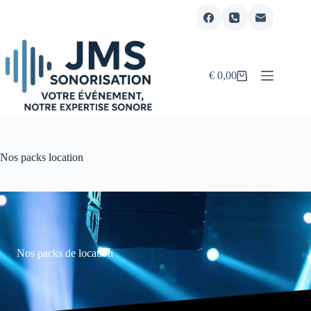
Passer
au
contenu
€
0,00
Panier
d’achat
Nos packs location
Nos packs de location