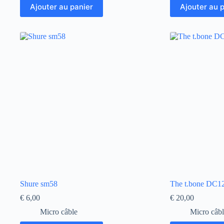
Ajouter au panier
Ajouter au 
Shure sm58
The t.bone DC1
€
6,00
€
20,00
Micro câble
Micro câb