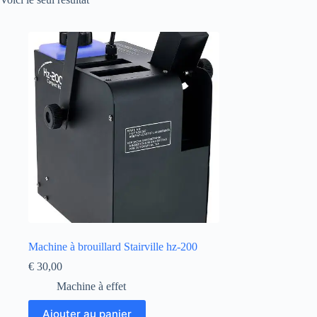
Machine à brouillard Stairville hz-200
€
30,00
Machine à effet
Ajouter au panier