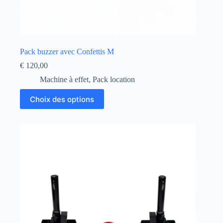
Pack buzzer avec Confettis M
€
120,00
Machine à effet
,
Pack location
Ce
Choix des options
produit
a
plusieurs
variations.
Les
options
peuvent
être
choisies
sur
la
page
du
produit