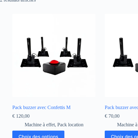
Pack buzzer avec Confettis M
Pack buzzer avec
€
120,00
€
70,00
Machine à effet
,
Pack location
Machine à 
Ce
Ce
Choix des options
Choix des o